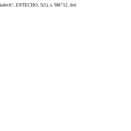
 kalech",
ENTECHO
, 5(1), s. 9â€“12. doi: