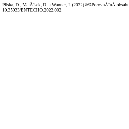
Pliska, D., MatĂ˝sek, D. a Wanner, J. (2022) â€žPorovnĂˇnĂ­ obsah
10.35933/ENTECHO.2022.002.