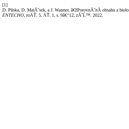
[1]
D. Pliska, D. MatĂ˝sek, a J. Wanner, â€žPorovnĂˇnĂ­ obsahu a biol
ENTECHO
, roÄŤ. 5, ÄŤ. 1, s. 9â€“12, zĂˇĹ™. 2022.