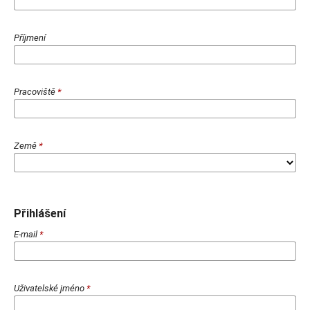
Příjmení
Pracoviště
*
Země
*
Přihlášení
E-mail
*
Uživatelské jméno
*