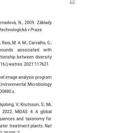
4.0
.
Strnadová, N., 2009. Základy
technologická v Praze.
; Reis, M. A. M.; Carvalho, G.;
ounds associated with
ionship between diversity
16/j.watres. 2021.117621.
novel image analysis program
 Environmental Microbiology
00880.x.
kjobing, V.; Knutsson, S.; Mi,
H., 2022. MiDAS 4: A global
equences and taxonomy for
ater treatment plants. Nat
2-29438-7.