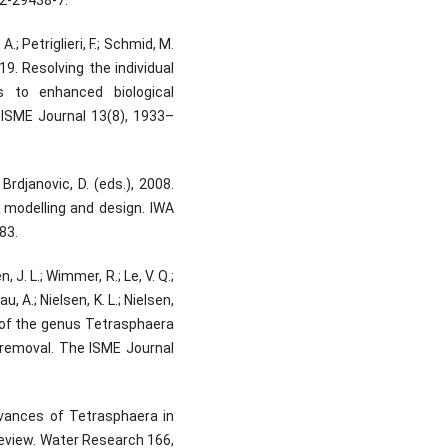
 A.; Petriglieri, F.; Schmid, M.
2019. Resolving the individual
ns to enhanced biological
ISME Journal 13(8), 1933–
Brdjanovic, D. (eds.), 2008.
 modelling and design. IWA
83.
, J. L.; Wimmer, R.; Le, V. Q.;
au, A.; Nielsen, K. L.; Nielsen,
 of the genus Tetrasphaera
 removal. The ISME Journal
 advances of Tetrasphaera in
eview. Water Research 166,