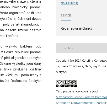
emického srážení, která je
No 1 (2023)
anebo biologicky pomocí
ěchto organismů patří i rod
SEKCE
ských čistírnách není dosud
olyfosfát-akumulujících
Recenzované články
na našem území nastolit
ání fosforu.
u výskytu bakterií rodu
LICENCE
 v České republice pomocí
tí pěti oligonukleotidových
Copyright (c) 2024 Kateřina Kohoutov
Získané výsledky jsou dány
Ing. Iveta Růžičková, Ph.D., Ing. Domi
 linky příslušné čistírny
Matýsek
jším výzkumu posouzeny s
ňování fosforu na českých
Tato práce je licencována pod
Mezinárodní licencí Creative Commo
Attribution-NonCommercial-ShareAli