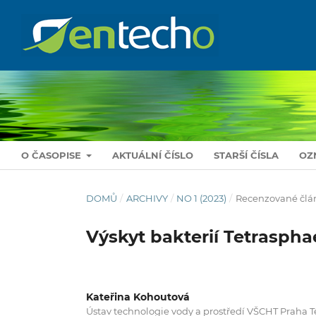
O ČASOPISE
AKTUÁLNÍ ČÍSLO
STARŠÍ ČÍSLA
OZ
DOMŮ
/
ARCHIVY
/
NO 1 (2023)
/
Recenzované člá
Výskyt bakterií Tetraspha
Kateřina Kohoutová
Ústav technologie vody a prostředí VŠCHT Praha Te