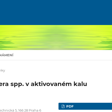
NÁMENÍ
nky
era spp. v aktivovaném kalu
PDF
chnická 5, 166 28 Praha 6