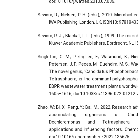
doi:10.1016/j.watres.2010.07.036.
Seviour, R.; Nielsen, P. H. (eds.), 2010. Microbial 
IWA Publishing, London, UK, ISBN13: 9781843
Seviour, R. J..; Blackall, L. L. (eds.), 1999. The mic
Kluwer Academic Publishers, Dordrecht, NL, 
Singleton, C. M.; Petriglieri, F.; Wasmund, K.; Nie
Petersen, J. F.; Peces, M.; Dueholm, M. S.; Wagn
The novel genus, 'Candidatus Phosphoribacter
Tetrasphaera, is the dominant polyphospha
EBPR wastewater treatment plants worldwid
1605–1616, doi:10.1038/s41396-022-01212-z
Zhao, W.; Bi, X.; Peng, Y.; Bai, M., 2022. Research
accumulating organisms of Candid
Dechloromonas and Tetrasphaera: M
applications and influencing factors. Chem
doi:10.1016/j.chemosphere.2022.135675.