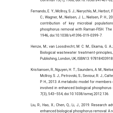
Fernando, E. Y.; McIlroy, S. J.; Nierychlo, M.; Herbst, F.
C.; Wagner, M.; Nielsen, J. L.; Nielsen, P. H., 
contribution of key microbial populatio
phosphorus removal with Raman-FISH. The 
1946, doi:10.1038/s41396-019-0399-7.
Henze, M.; van Loosdrecht, M. C. M.; Ekama, G. A.; 
Biological wastewater treatment-principles,
Publishing, London, UK, ISBN13: 97818433918
Kristiansen, R.; Nguyen, H. T.; Saunders, A. M.; Nielsen
McIlroy, S. J.; Petrovski, S.; Seviour, R. J.; Calte
P. H., 2013. A metabolic model for members
involved in enhanced biological phosphorus
7(3), 543–554, doi:10.1038/ismej.2012.136.
Liu, R.; Hao, X.; Chen, Q.; Li, J., 2019. Research
enhanced biological phosphorus removal: A r