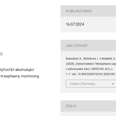
PUBLIKOVÁNO
16.07.2024
JAK CITOVAT
01
Kohoutová, K., Růžičková, I. a Matýsek, D.
(2024) „Výskyt bakterií Tetrasphaera spp
v aktivovaném kalu",
ENTECHO
, 6(1), s.
olyfosfát-akumulující
1–7. doi: 10.35933/ENTECHO.2023.001
Tetrasphaera, monitoring
Citační formáty
ČÍSLO