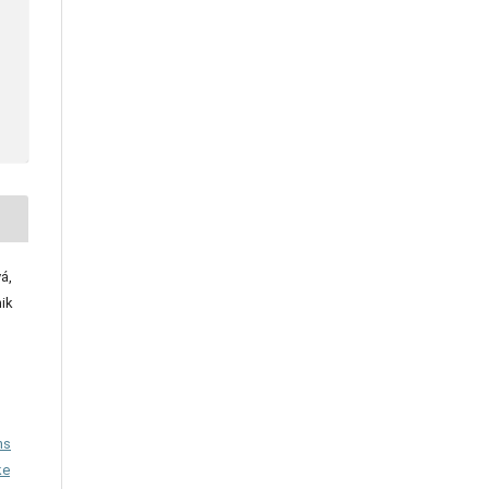
á,
nik
ns
ke