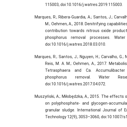
115003, doi:10.1016/j.watres.2019.115003.
Marques, R.; Ribera-Guardia, A.; Santos, J.; Carvalho
M.; Oehmen, A., 2018. Denitrifying capabiliti
contribution towards nitrous oxide product
phosphorus removal processes. Water
doi:10.1016/j.watres.2018.03.010.
Marques, R.; Santos, J.; Nguyen, H.; Carvalho, G.; No
Reis, M. A. M.; Oehmen, A., 2017. Metaboli
Tetrasphaera and Ca. Accumulibacter 
phosphorus removal. Water Res
doi:10.1016/j.watres.2017.04.072.
Muszyński, A.; Miłobędzka, A., 2015. The effects
on polyphosphate- and glycogen-accumula
granular sludge. International Journal of
Technology 12(9), 3053–3060, doi:10.1007/