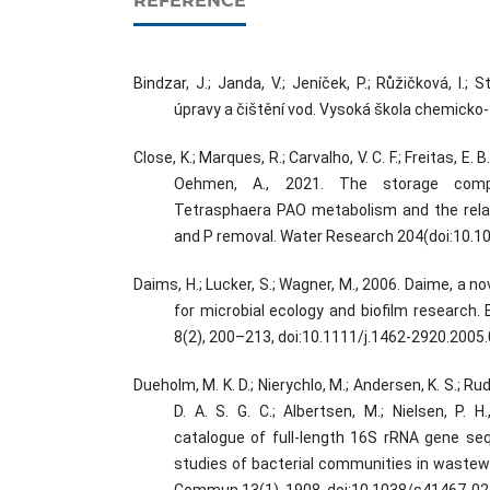
REFERENCE
Bindzar, J.; Janda, V.; Jeníček, P.; Růžičková, I.; 
úpravy a čištění vod. Vysoká škola chemicko-
Close, K.; Marques, R.; Carvalho, V. C. F.; Freitas, E. B.
Oehmen, A., 2021. The storage comp
Tetrasphaera PAO metabolism and the relat
and P removal. Water Research 204(doi:10.10
Daims, H.; Lucker, S.; Wagner, M., 2006. Daime, a 
for microbial ecology and biofilm research.
8(2), 200–213, doi:10.1111/j.1462-2920.2005.
Dueholm, M. K. D.; Nierychlo, M.; Andersen, K. S.; Rud
D. A. S. G. C.; Albertsen, M.; Nielsen, P. 
catalogue of full-length 16S rRNA gene s
studies of bacterial communities in wastew
Commun 13(1), 1908, doi:10.1038/s41467-02