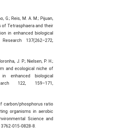
, G.; Reis, M. A. M.; Pijuan,
es of Tetrasphaera and their
ion in enhanced biological
 Research 137(262–272,
ronha, J. P.; Nielsen, P. H.;
sm and ecological niche of
in enhanced biological
earch 122, 159–171,
 of carbon/phosphorus ratio
ting organisms in aerobic
 Environmental Science and
s13762-015-0828-8.