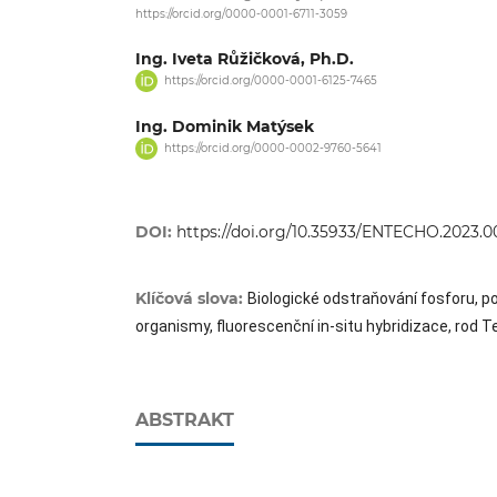
https://orcid.org/0000-0001-6711-3059
Ing. Iveta Růžičková, Ph.D.
https://orcid.org/0000-0001-6125-7465
Ing. Dominik Matýsek
https://orcid.org/0000-0002-9760-5641
DOI:
https://doi.org/10.35933/ENTECHO.2023.0
Klíčová slova:
Biologické odstraňování fosforu, p
organismy, fluorescenční in-situ hybridizace, rod 
ABSTRAKT