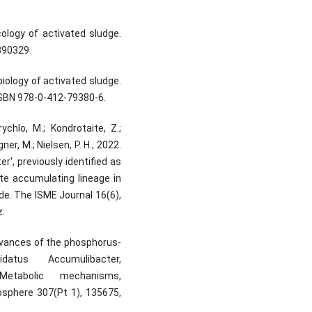
ecology of activated sludge.
390329.
robiology of activated sludge.
ISBN 978-0-412-79380-6.
rychlo, M.; Kondrotaite, Z.;
er, M.; Nielsen, P. H., 2022.
', previously identified as
te accumulating lineage in
e. The ISME Journal 16(6),
.
 advances of the phosphorus-
atus Accumulibacter,
etabolic mechanisms,
osphere 307(Pt 1), 135675,