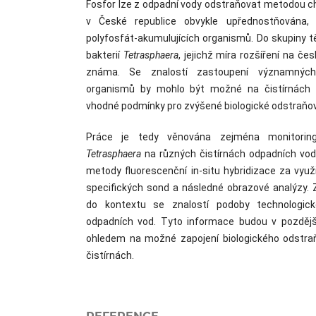
Fosfor lze z odpadní vody odstraňovat metodou ch
v České republice obvykle upřednostňována, 
polyfosfát-akumulujících organismů. Do skupiny t
bakterií
Tetrasphaera
, jejichž míra rozšíření na če
známa. Se znalostí zastoupení významných p
organismů by mohlo být možné na čistírnách 
vhodné podmínky pro zvýšené biologické odstraňov
Práce je tedy věnována zejména monitoring
Tetrasphaera
na různých čistírnách odpadních vod
metody fluorescenční in-situ hybridizace za využi
specifických sond a následné obrazové analýzy. 
do kontextu se znalostí podoby technologické
odpadních vod. Tyto informace budou v pozdě
ohledem na možné zapojení biologického odstra
čistírnách.