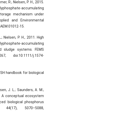
er, R.; Nielsen, P. H., 2015.
polyphosphate-accumulating
 storage mechanism under
pplied and Environmental
8/AEM.01012-15.
.; Nielsen, P. H., 2011. High
lyphosphate-accumulating
ted sludge systems. FEMS
7, doi:10.1111/j.1574-
FISH handbook for biological
lsen, J. L.; Saunders, A. M.;
10. A conceptual ecosystem
ced biological phosphorus
 44(17), 5070–5088,