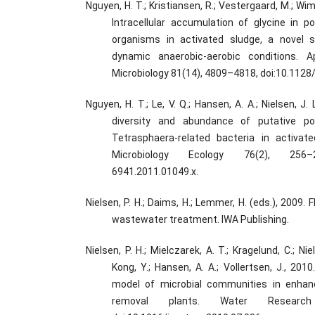
Nguyen, H. T.; Kristiansen, R.; Vestergaard, M.; Wimm
Intracellular accumulation of glycine in 
organisms in activated sludge, a novel
dynamic anaerobic-aerobic conditions. A
Microbiology 81(14), 4809–4818, doi:10.112
Nguyen, H. T.; Le, V. Q.; Hansen, A. A.; Nielsen, J. L
diversity and abundance of putative po
Tetrasphaera-related bacteria in activa
Microbiology Ecology 76(2), 256–26
6941.2011.01049.x.
Nielsen, P. H.; Daims, H.; Lemmer, H. (eds.), 2009. 
wastewater treatment. IWA Publishing.
Nielsen, P. H.; Mielczarek, A. T.; Kragelund, C.; Nie
Kong, Y.; Hansen, A. A.; Vollertsen, J., 20
model of microbial communities in enhan
removal plants. Water Research